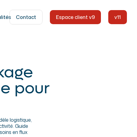
lités
Contact
Espace client v9
v11
Solutions
logistiques
il & les
pour
Logistique pour l’industrie et la
l'industrie
distribution professionnelle
ckage
ce de votre
De la pièce unitaire au lot complet,
 une
Mdc Log accompagne l’industrie
 sur-
avec une logistique sur-mesure, du
le pour
stockage à l’expédition.
dien, Mdc
?
 retail.
le logistique,
ctivité. Guide
soins en flux