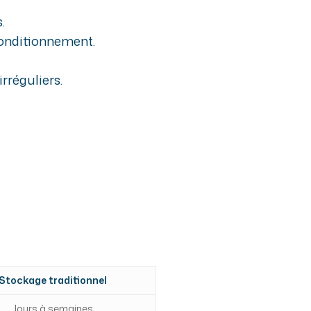
.
econditionnement.
rréguliers.
Stockage traditionnel
Jours à semaines