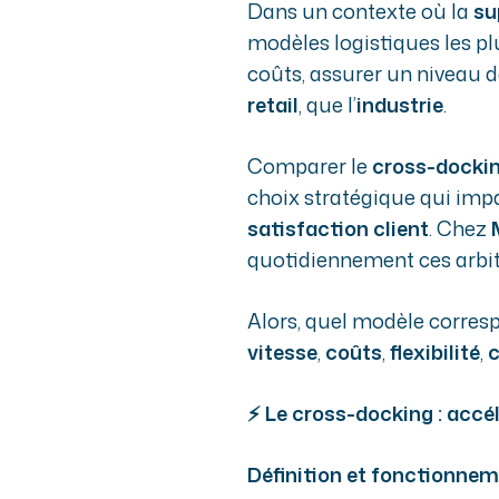
Dans un contexte où la
su
modèles logistiques les plu
coûts, assurer un niveau 
retail
, que l’
industrie
.
Comparer le
cross-docki
choix stratégique qui imp
satisfaction client
. Chez
quotidiennement ces arbit
Alors, quel modèle corresp
vitesse
,
coûts
,
flexibilité
,
c
⚡ Le cross-docking : accél
Définition et fonctionne