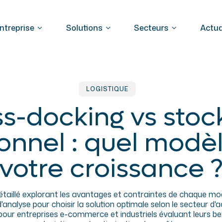
ntreprise
Solutions
Secteurs
Actua
Nos
solutions
ique E-commerce &
logistiques
Logistique pour le reta
ce
pour
sons sur-mesure
franchises
LOGISTIQUE
le
retail
s-docking vs sto
que e-commerce sur-mesure :
Accompagnez la croissan
et
ion, emballage, expédition.
réseau de magasins avec
les
ns connectées, envois
logistique souple, fiable et
ionnel : quel modè
franchises
lisés, gestion simplifiée des
mesure. De l’ouverture à
 pour sites marchands et
l’approvisionnement quoti
votre croissance 
laces.
Log fluidifie vos opérations
taillé explorant les avantages et contraintes de chaque modè
d'analyse pour choisir la solution optimale selon le secteur d'a
pour entreprises e-commerce et industriels évaluant leurs be