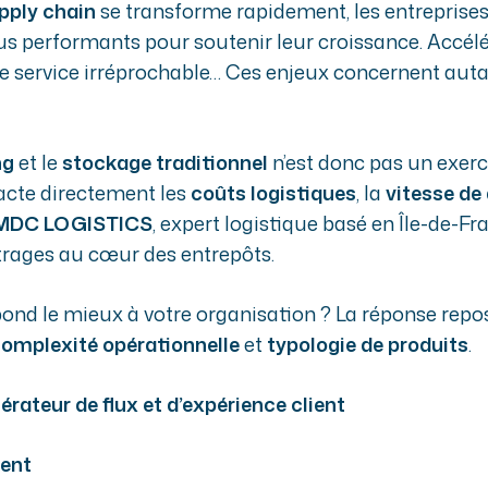
pply chain
se transforme rapidement, les entreprises 
s performants pour soutenir leur croissance. Accélére
de service irréprochable… Ces enjeux concernent auta
ng
et le
stockage traditionnel
n’est donc pas un exerci
acte directement les
coûts logistiques
, la
vitesse de 
MDC LOGISTICS
, expert logistique basé en Île-de
rages au cœur des entrepôts.
ond le mieux à votre organisation ? La réponse repose
omplexité opérationnelle
et
typologie de produits
.
érateur de flux et d’expérience client
ment