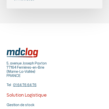
un
atout
stratégique
avec
MDC
LOGISTICS
5, avenue Joseph Paxton
77164 Ferrières-en-Brie
(Marne-La-Vallée)
FRANCE
Tel :
01 64 76 64 76
Solution Logistique
Gestion de stock