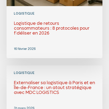
LOGISTIQUE
Logistique de retours
consommateurs : 8 protocoles pour
fidéliser en 2026
16 février 2026
Externaliser
sa
LOGISTIQUE
logistique
à
Externaliser sa logistique à Paris et en
Paris
Île-de-France : un atout stratégique
et
en
avec MDC LOGISTICS
Île-
de-
France
31 mars 2026
: