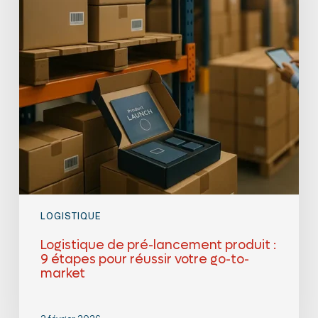
pour
réussir
votre
go-
to-
market
LOGISTIQUE
Logistique de pré-lancement produit :
9 étapes pour réussir votre go-to-
market