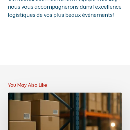
nous vous accompagnerons dans l’excellence
logistiques de vos plus beaux événements!
You May Also Like
Logistique
de
pré-
lancement
produit
:
9
étapes