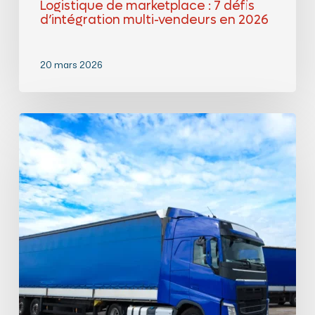
Logistique de marketplace : 7 défis
d’intégration multi-vendeurs en 2026
20 mars 2026
Transport
et
distribution
depuis
Paris
et
la
région
parisienne
:
comment
optimiser
vos
expéditions
nationales
et
internationales