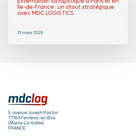
Externaliser sa logistique à Paris et en
Paris
Île-de-France : un atout stratégique
et
en
avec MDC LOGISTICS
Île-
de-
France
31 mars 2026
:
un
atout
stratégique
avec
MDC
LOGISTICS
5, avenue Joseph Paxton
77164 Ferrières-en-Brie
(Marne-La-Vallée)
FRANCE