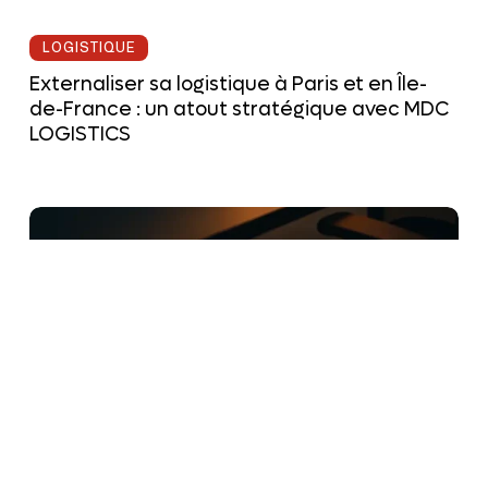
LOGISTIQUE
Externaliser sa logistique à Paris et en Île-
de-France : un atout stratégique avec MDC
LOGISTICS
Logistique
de
marketplace
:
7
défis
d’intégration
multi-
vendeurs
en
2026