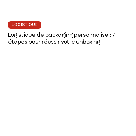
LOGISTIQUE
Logistique de packaging personnalisé : 7
étapes pour réussir votre unboxing
Logistique
de
retours
consommateurs
:
8
protocoles
pour
fidéliser
en
2026