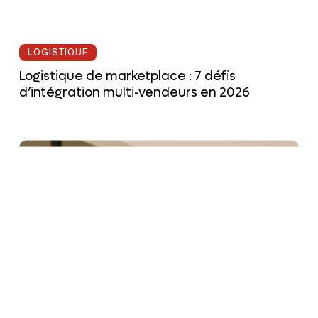
LOGISTIQUE
Logistique de marketplace : 7 défis
d’intégration multi-vendeurs en 2026
Logistique
de
packaging
personnalisé
:
7
étapes
pour
réussir
votre
unboxing